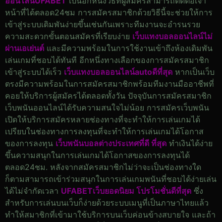
ออนไลน์UFABET
เป็นอีกหนึ่งวิธีที่ผู้สมัครสามารถติดต่อเจ้า
หน้าที่ได้ตลอด24ชม การสมัครสมาชิกด้วยวิธีนี้จะช่วยให้การ
เข้าสู่ระบบเดิมพันง่ายขึ้นเช่นกันเพราะทีมงานจะอำรนรวย
ความสะดวกขั้นตอนสมัครที่เรียบง่าย
เว็บแทงบอลออนไลน์ไม่
ผ่านเอเย่นต์
และมีความพร้อมในการใช้งานเข้าถึงห้องเดิมพัน
เล่นเกมที่ชอบได้ทันที อีกหนึ่งทางเลือกของการสมัครสมาชิก
เข้าสู่ระบบได้เร็ว
เว็บแทงบอลออนไลน์autoดีที่สุด
หากเป็นเว็บ
ตรงมีความพร้อมในการสมัครสมาชิกพร้อมทีมงานมืออาชีพที่
คอยให้บริการผู้สมัครได้ตลอดทั้งวัน ปัจจุบันการสมัครสมาชิก
เว็บพนันออนไลน์ได้รับความสนใจไม่น้อย การสมัครเว็บพนัน
เปิดให้บริการสมัครหลายช่องทางที่จะทำให้การเล่นเกมได้
เปรียบในช่องทางการลงทุนที่จะทำให้การเล่นเกมได้โอกาส
ของการลงทุน
เว็บพนันบอลต่างประเทศที่ดี ที่สุด
ทำเงินได้ง่าย
ขึ้นความสนุกในการเล่นเกมได้โอกาสของการลงทุนได้
ตลอด24ชม. หลังจากสมัครสมาชิกไม่ว่าจะเป็นช่องทางใด
ก็ตามสามารถเข้าร่วมสนุกในการเล่นเกมพนันที่ชอบได้ง่ายเล่น
ได้ไม่จำกัดเวลา
UFABETเว็บยอดนิยม โปรโมชั่นดีที่สุด
ซึ่ง
สำหรับการเล่นบนเว็บก็ง่ายด้วยระบบเมนูที่เป็นภาษาไทยแล้ว
ทำให้สมาชิกที่เข้ามาใช้บริการบนเว็บค่อนข้างสบายใจ และถ้า