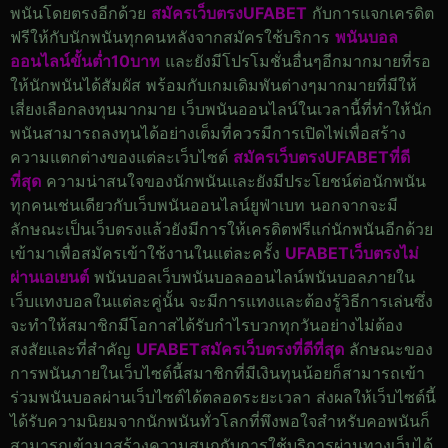
พนันโดยตรงอีกด้วย
สมัครเว็บตรงUFABET
กับการแจกเครดิต
ฟรีให้กับนักพนันทุกคนหลังจากสมัครใช้บริการ
พนันบอล
ออนไลน์ขั้นต่ำ10บาท
และยังมีโปรโมชั่นอื่นๆอีกมากมายที่รอ
ให้นักพนันได้สัมผัส พร้อมกับเกมเดิมพันต่างๆมากมายที่มีให้
เสี่ยงเลือกลงทุนมากมาย เว็บพนันออนไลน์ในเวลานี้ที่ทำให้นัก
พนันสามารถลงทุนได้อย่างเต็มที่ควรมีการเปิดไพ่เพื่อสร้าง
ความแตกต่างของแต่ละเว็บไซต์
สมัครเว็บตรงUFABETที่ดี
ที่สุด
ความน่าสนใจของนักพนันและยังมีประโยชน์ต่อนักพนัน
ทุกคนเช่นเดียวกับเว็บพนันออนไลน์ยูฟ่าเบท นอกจากจะมี
ลักษณะเป็นเว็บตรงแล้วยังมีการให้เครดิตฟรีแก่นักพนันอีกด้วย
เข้ามาเพื่อสมัครเข้าใช้งานในแต่ละครั้ง
UFABETเว็บตรงไม่
ผ่านเอเยนต์
พนันบอลเว็บพนันบอลออนไลน์พนันบอลภายใน
เว็บแทงบอลในแต่ละคู่นั้น จะมีการแทงและต้องรู้วิธีการเล่นซึ่ง
จะทำให้สมาชิกมีโอกาสได้รับกำไรบวกทุกวันอย่างไม่ต้อง
สงสัยและที่สำคัญ
UFABETสมัครเว็บตรงที่ดีที่สุด
ลักษณะของ
การพนันภายในเว็บไซต์นี้สมาชิกที่มีเงินทุนน้อยก็สามารถเข้า
ร่วมพนันบอลผ่านเว็บไซต์ได้ตลอดระยะเวลา ส่งผลให้เว็บไซต์นี้
ได้รับความนิยมจากนักพนันทั่วโลกที่พึงพอใจสำหรับคอพนันก็
สามารถเข้ามาสร้างความสนุกกับการใช้บริการผ่านทางเว็บได้