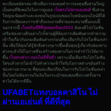
ทะเบียนสมัครสมาชิกเพื่อการลงทุนทำการลงทุนซึ่งส่วนใหญ่
เป็นคนที่พึงพอใจในการดูบอล
เว็บตรงไม่ผ่านเอเย่นต์
ซึ่งส่วน
ใหญ่จะนิยมทำและลงทุนในรูปแบบของเว็บพนันออนไลน์ที่ได้
รับการเปิดและการเข้าถึงแรงงานที่ง่ายและสบายขึ้นแบบนี้
นอกจากนี้
เว็บพนันที่ดีที่สุดยอดนิยม2023
ยังคงมีโปรโมชั่น
เสริมช่องทางดีๆอย่างไรก็ตามผู้ที่ต้องการเดิมพันควรทำความ
เข้าใจเกี่ยวกับเกมเดิมพันต่างๆก่อนที่จะเลือกรับโปรโมชั่นเหล่า
นั้น เพื่อให้คุณได้รู้จักสิ่งต่างๆมากขึ้นเมื่อคุณรู้เกี่ยวกับช่องทาง
ต่างๆแล้วก็มีโอกาสที่จะสร้างช่องทางในการทำกำไรได้มาก
ขึ้น
เว็บตรงฝาก-ถอนไม่มีขั้นต่ำ
เพราะเมื่อเลือกรับโปรโมชั่น
ใดๆแล้วหากไม่เข้าไปทำความเข้าใจกับโอกาสต่างๆมันสร้าง
ช่องทางมากมาย ที่คุณจะเสียเปรียบในการรับโปรโมชั่นเหล่า
นั้นโดยไม่ต้องกวนใจเงินในกระเป๋าของคุณซึ่งบางครั้งอาจ
หาไม่ได้จากที่อื่น
UFABETแทงบอลคาสิโน ไม่
ผ่านเอเย่นต์ ที่ดีที่สุด