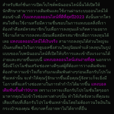
สำหรับฟังก์ชั่นการเปิดเว็บไซต์พนันออนไลน์นั้นได้เปิดให้
นักศึกษาสามารถวางเดิมพันและใช้งานผ่านระบบออนไลน์ได้
ค่อนข้างดี
เว็บแทงบอลออนไลน์ที่ดีที่สุดปี2023
ดังนั้นหากใคร
สนใจที่จะใช้งานหรือมีความชื่นชอบในการแทงบอลสิ่งที่เรา
ต้องทำคือสมัครสมาชิกเว็บเพื่อการลงทุนแล้วเกิดความอยาก
ใช้งานก็สามารถลงทะเบียนเพื่อสมัครสมาชิกเพื่อการลงทุนได้
เลย
แทงบอลออนไลน์ได้เงินจริง
สามารถลงทุนได้ส่วนใหญ่จะ
เป็นคนที่พอใจในการดูบอลซึ่งส่วนใหญ่นิยมทำแล้วลงทุนในรูป
แบบของเว็บพนันออนไลน์ที่เปิดให้บริการและเข้าถึงแรงงานได้
ง่ายและสบายขึ้นแบบนี้
แทงบอลออนไลน์เล่นง่ายที่สุด
นอกจาก
นี้ยังมีโปรโมชั่นเสริมช่องทางดีๆแต่ผู้ที่ต้องการวางเดิมพันจะ
ต้องทำความเข้าใจเกี่ยวกับเกมเดิมพันต่างๆก่อนเลือกรับโปรโม
ชั่นเหล่านั้น จะทำให้คุณรู้จักมากขึ้นเมื่อคุณรู้จังหวะก็จะยิ่งมี
โอกาสที่จะสร้างช่องทางในการทำกำไรได้มากขึ้น
แทงบอล
เดิมพันขั้นต่ำ10บาท
เพราะเวลาจะเลือกรับโปรโมชั่นใดๆออก
มาหากคุณไม่เข้าใจช่องทางต่างๆนั้น ทำให้เกิดจังหวะที่คุณจะ
เสียเปรียบที่เลือกรับโปรโมชั่นเหล่านั้นโดยไม่ต้องกวนใจเงินใน
กระเป๋าของคุณ ซึ่งบางครั้งอาจหาไม่ได้จากที่อื่น