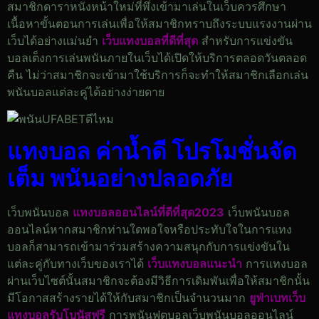
สมาชิกดาราหนังหน้าใหม่ที่พึ่งเข้ามาเล่นในเว็บควรศึกษา
เนื้อหาขั้นตอนการเล่นเพื่อให้สมาชิกทราบถึงระบบแรงงานผ่าน
เว็บได้อย่างแม่นยำ
เว็บแทงบอลที่ดีที่สุด
สำหรับการแข่งขัน
บอลเต็งการเล่นพนันภายในเว็บได้เปิดให้บริการตลอดวันตลอด
คืน ไม่ว่าสมาชิกจะเข้ามาใช้บริการก็จะทำให้สมาชิกเลือกเล่น
พนันบอลแต่ละคู่ได้อย่างง่ายดาย
แทงบอล ค่าน้ำดี โปรโมชั่นจัด
เต็ม พนันอย่างปลอดภัย
เว็บพนันบอล
แทงบอลออนไลน์ที่ดีที่สุด2023
เว็บพนันบอล
ออนไลน์หากสมาชิกท่านใดพอใจหรือประทับใจในการแทง
บอลก็สามารถเข้ามาร่วมสร้างความสนุกกับการแข่งขันใน
แต่ละคู่กับทางเว็บของเราได้
เว็บแทงบอลแนะนำ
การแทงบอล
ผ่านเว็บไซต์นั้นสมาชิกจะต้องมีวิธีการเดิมพันเพื่อให้สมาชิกนั้น
มีโอกาสสร้างรายได้ให้กับสมาชิกเป็นจำนวนมาก
ยูฟ่าเบทเว็บ
แทงบอลรับโบนัสฟรี
การพนันฟุตบอลเว็บพนันบอลออนไลน์