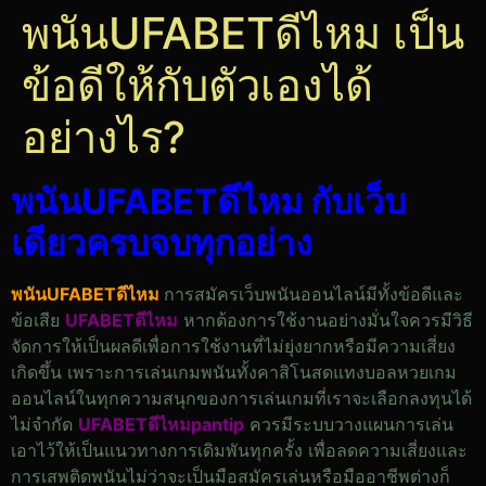
พนันUFABETดีไหม เป็น
ข้อดีให้กับตัวเองได้
อย่างไร?
พนันUFABETดีไหม กับเว็บ
เดียวครบจบทุกอย่าง
พนันUFABETดีไหม
การสมัครเว็บพนันออนไลน์มีทั้งข้อดีและ
ข้อเสีย
UFABETดีไหม
หากต้องการใช้งานอย่างมั่นใจควรมีวิธี
จัดการให้เป็นผลดีเพื่อการใช้งานที่ไม่ยุ่งยากหรือมีความเสี่ยง
เกิดขึ้น เพราะการเล่นเกมพนันทั้งคาสิโนสดแทงบอลหวยเกม
ออนไลน์ในทุกความสนุกของการเล่นเกมที่เราจะเลือกลงทุนได้
ไม่จำกัด
UFABETดีไหมpantip
ควรมีระบบวางแผนการเล่น
เอาไว้ให้เป็นแนวทางการเดิมพันทุกครั้ง เพื่อลดความเสี่ยงและ
การเสพติดพนันไม่ว่าจะเป็นมือสมัครเล่นหรือมืออาชีพต่างก็