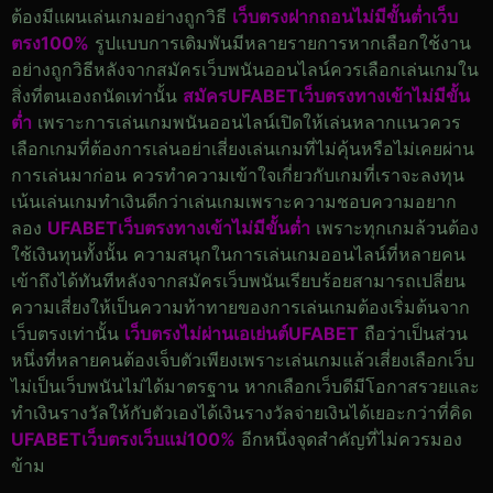
ต้องมีแผนเล่นเกมอย่างถูกวิธี
เว็บตรงฝากถอนไม่มีขั้นต่ำเว็บ
ตรง100%
รูปแบบการเดิมพันมีหลายรายการหากเลือกใช้งาน
อย่างถูกวิธีหลังจากสมัครเว็บพนันออนไลน์ควรเลือกเล่นเกมใน
สิ่งที่ตนเองถนัดเท่านั้น
สมัครUFABETเว็บตรงทางเข้าไม่มีขั้น
ต่ำ
เพราะการเล่นเกมพนันออนไลน์เปิดให้เล่นหลากแนวควร
เลือกเกมที่ต้องการเล่นอย่าเสี่ยงเล่นเกมที่ไม่คุ้นหรือไม่เคยผ่าน
การเล่นมาก่อน ควรทำความเข้าใจเกี่ยวกับเกมที่เราจะลงทุน
เน้นเล่นเกมทำเงินดีกว่าเล่นเกมเพราะความชอบความอยาก
ลอง
UFABETเว็บตรงทางเข้าไม่มีขั้นต่ำ
เพราะทุกเกมล้วนต้อง
ใช้เงินทุนทั้งนั้น ความสนุกในการเล่นเกมออนไลน์ที่หลายคน
เข้าถึงได้ทันทีหลังจากสมัครเว็บพนันเรียบร้อยสามารถเปลี่ยน
ความเสี่ยงให้เป็นความท้าทายของการเล่นเกมต้องเริ่มต้นจาก
เว็บตรงเท่านั้น
เว็บตรงไม่ผ่านเอเย่นต์UFABET
ถือว่าเป็นส่วน
หนึ่งที่หลายคนต้องเจ็บตัวเพียงเพราะเล่นเกมแล้วเสี่ยงเลือกเว็บ
ไม่เป็นเว็บพนันไม่ได้มาตรฐาน หากเลือกเว็บดีมีโอกาสรวยและ
ทำเงินรางวัลให้กับตัวเองได้เงินรางวัลจ่ายเงินได้เยอะกว่าที่คิด
UFABETเว็บตรงเว็บแม่100%
อีกหนึ่งจุดสำคัญที่ไม่ควรมอง
ข้าม