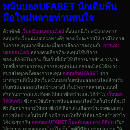
พนันบอลUFABET นักเดิมพัน
มือใหม่หลายท่านสนใจ
ด้วยข้อดี
เว็บพนันบอลออนไลน์
ทั้งหมดนี้เว็บพนันบอลการ
ลงทุนกับเว็บพนันบอลcaทางดีๆ ของเว็บจะช่วยให้เรามีโอกาส
ในการลงทุนมากขึ้นและเมื่อเราเลือกการลงทุนกับ
การแทง
บอลออนไลน์
หลายคนเลือกที่จะลงทุนใช้บริการ
ของUFABETเพราะเป็นเว็บที่เปิดให้บริการมาอย่างยาวนาน
โดยที่เราสามารถหยุดการลงทุนพนันบอลออนไลน์ได้อย่าง
สบายใจทุกครั้งของการลงทุน
ลงทุนกับUFABET
จาก
มาตรฐานที่เป็นเลิศเว็บพนันบอลเว็บพนันบอลออนไลน์สำหรับ
เว็บพนันบอลออนไลน์ผ่านทางนี้ เว็บมีหลากหลายรูปแบบที่
สำหรับการพนันจะส่งผลให้สมาชิกสร้างและได้กำไร
เว็บบอล
ได้เงินจริง
ซึ่งการใช้บริการพนันบอลออนไลน์ในเว็บไซต์นี้จะมี
ตัวเลือกมากมายให้สมาชิกได้เลือกเล่นเลือกสร้างผลตอบแทน
การพนันผ่านเว็บไซต์นี้ จะมีการพนันที่ทำให้สมาชิกสร้างกำไร
ได้ง่ายๆทุกวัน
แทงบอลUFABETเว็บพนันบอลตรง ดีที่สุด
เรียก
ได้ว่าการแทงบอลออนไลน์ในเว็บไซต์นี้มีต้นแบบมากมาย ให้